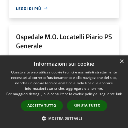
LEGGI DI PIÙ
Ospedale M.O. Locatelli Piario PS
Generale
Indirizzo
Via Groppino, 22
×
Informazioni sui cookie
Ospedale M.O. Locatelli Piario PS Generale...
Questo sito web utilizza cookie tecnici e assimilati strettamente
necessari al corretto funzionamento e alla navigazione del sito,
nonché un cookie tecnico analitico al solo fine di elaborare
informazioni statistiche, aggregate e anonime.
Per maggiori dettagli, può consultare la cookie policy al seguente
link
LEGGI DI PIÙ
RIFIUTA TUTTO
ACCETTA TUTTO
MOSTRA DETTAGLI
Ospedale SS Trinità Romano L.