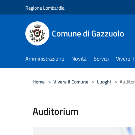
Salta al contenuto principale
Regione Lombardia
Comune di Gazzuolo
Amministrazione
Novità
Servizi
Vivere 
Home
>
Vivere il Comune
>
Luoghi
>
Audito
Auditorium