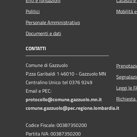
Enti e fondazioni
Catasto e
Politici
Mobilità e
Personale Amministrativo
Documenti e dati
CONTATTI
Comune di Gazzuolo
Prenotaz
P.zza Garibaldi 1 46010 - Gazzuolo MN
Segnalazi
Centralino Unico: tel 0376 9249
Leggi le 
Email e PEC:
Richiesta
protocollo@comune.gazzuolo.mn.it
comune.gazzuolo@pec.regione.lombardia.it
Codice Fiscale: 00387350200
Partita IVA: 00387350200