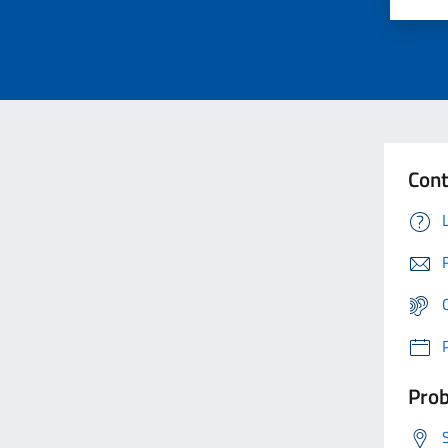
Cont
Prob