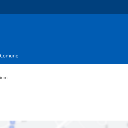
il Comune
rium