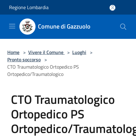
Salta al contenuto principale
Regione Lombardia
Comune di Gazzuolo
Home
>
Vivere il Comune
>
Luoghi
>
Pronto soccorso
>
CTO Traumatologico Ortopedico PS
Ortopedico/Traumatologico
CTO Traumatologico
Ortopedico PS
Ortopedico/Traumatolo