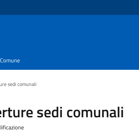
il Comune
ture sedi comunali
erture sedi comunali
lificazione