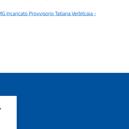
 Incaricato Provvisorio Tatiana Verbitcaia -
?