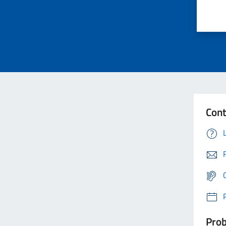
Cont
Prob