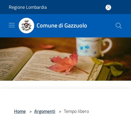
Salta al contenuto principale
Regione Lombardia
Comune di Gazzuolo
Home
>
Argomenti
>
Tempo libero