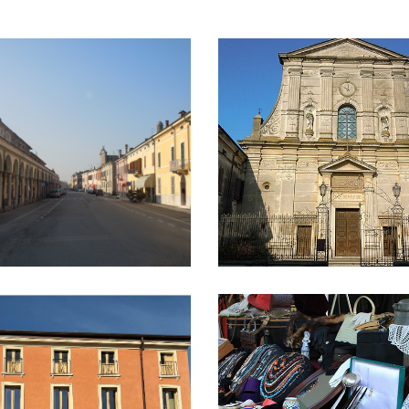
principale e i caratteristici porticati
La chiesa di Santa Maria Nasc
ulturale Ca'Verde
La tradizionale mostra-scambio 