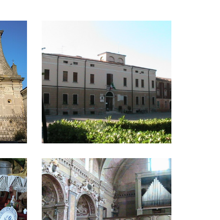
ente
Il Municipio
dei collezionisti
La chiesa parrocchiale di Santa Maria Nascente