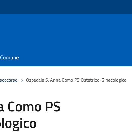
il Comune
 soccorso
>
Ospedale S. Anna Como PS Ostetrico-Ginecologico
na Como PS
logico