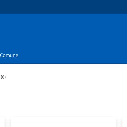
il Comune
 (6)