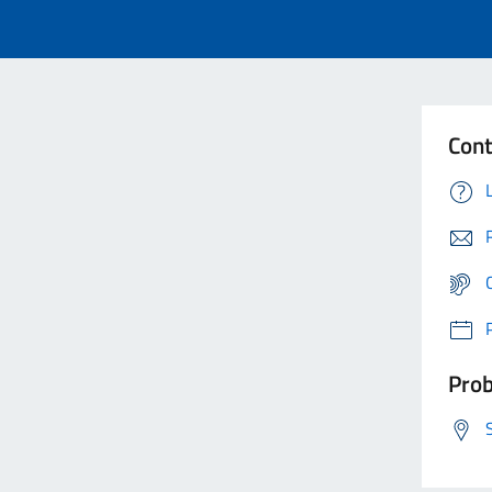
Cont
Prob