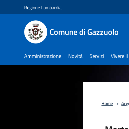
Salta al contenuto principale
Regione Lombardia
Comune di Gazzuolo
Amministrazione
Novità
Servizi
Vivere 
Home
>
Arg