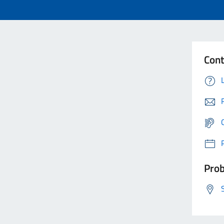
Cont
Prob