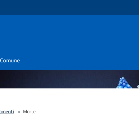
il Comune
omenti
>
Morte