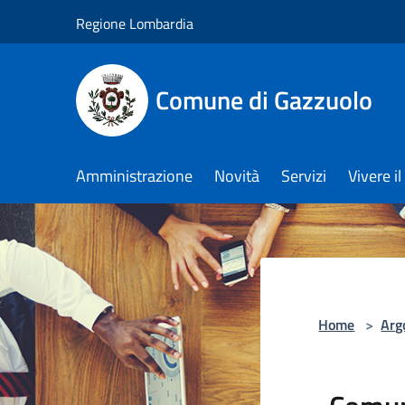
Salta al contenuto principale
Regione Lombardia
Comune di Gazzuolo
Amministrazione
Novità
Servizi
Vivere 
Home
>
Arg