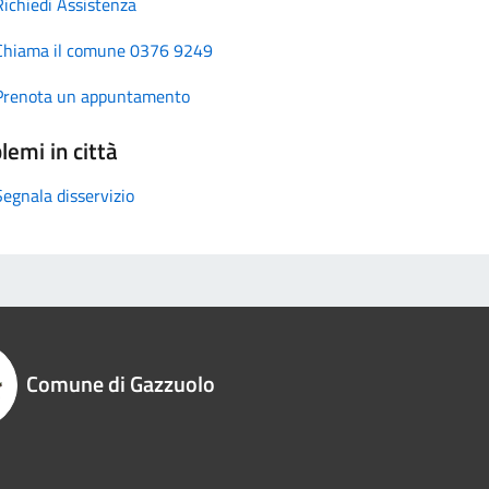
Richiedi Assistenza
Chiama il comune 0376 9249
Prenota un appuntamento
lemi in città
Segnala disservizio
Comune di Gazzuolo