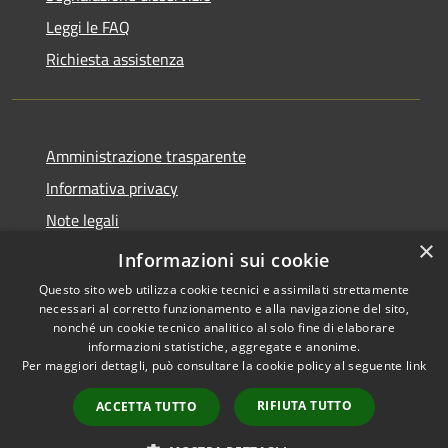
Leggi le FAQ
Richiesta assistenza
Amministrazione trasparente
Informativa privacy
Note legali
×
Dichiarazione di accessibilità
Informazioni sui cookie
Questo sito web utilizza cookie tecnici e assimilati strettamente
necessari al corretto funzionamento e alla navigazione del sito,
nonché un cookie tecnico analitico al solo fine di elaborare
informazioni statistiche, aggregate e anonime.
RSS
Copyright © 2026 • Comune di
Per maggiori dettagli, può consultare la cookie policy al seguente
link
Accessibilità
Gazzuolo • Powered by
Privacy
Municipium
Accesso
•
RIFIUTA TUTTO
ACCETTA TUTTO
Cookie
redazione