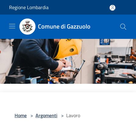
Salta al contenuto principale
Regione Lombardia
Comune di Gazzuolo
Home
>
Argomenti
>
Lavoro