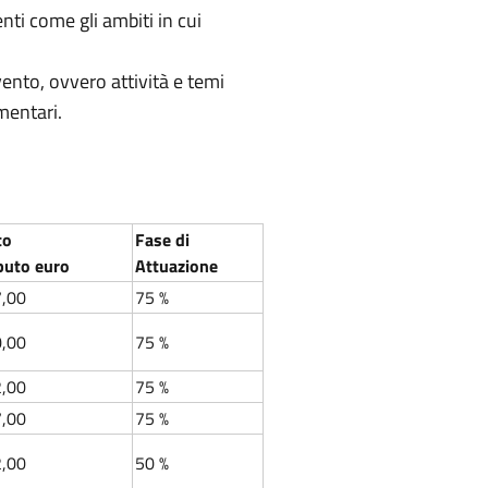
ti come gli ambiti in cui
ento, ovvero attività e temi
ementari.
to
Fase di
buto euro
Attuazione
7,00
75 %
0,00
75 %
2,00
75 %
7,00
75 %
2,00
50 %