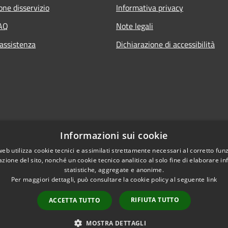
one disservizio
Informativa privacy
FAQ
Note legali
 assistenza
Dichiarazione di accessibilità
Informazioni sui cookie
web utilizza cookie tecnici e assimilati strettamente necessari al corretto fu
azione del sito, nonché un cookie tecnico analitico al solo fine di elaborare i
statistiche, aggregate e anonime.
Per maggiori dettagli, può consultare la cookie policy al seguente
link
RIFIUTA TUTTO
ACCETTA TUTTO
l sito
Copyright © 2026 • Comune di
MOSTRA DETTAGLI