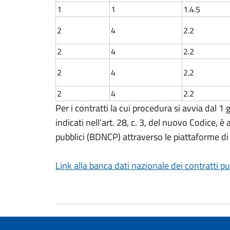
1
1
1.4.5
2
4
2.2
2
4
2.2
2
4
2.2
2
4
2.2
Per i contratti la cui procedura si avvia dal 1 
indicati nell’art. 28, c. 3, del nuovo Codice, 
pubblici (BDNCP) attraverso le piattaforme di
Link alla banca dati nazionale dei contratti p