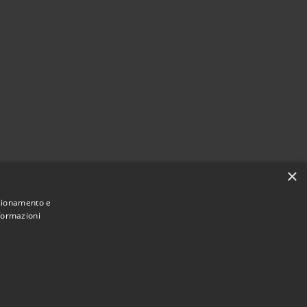
×
nzionamento e
nformazioni
Municipium
Accesso redazione
 Gazzuolo • Powered by
•