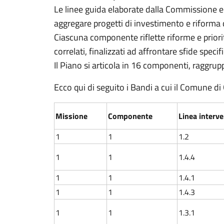
Le linee guida elaborate dalla Commissione e
aggregare progetti di investimento e riforma d
Ciascuna componente riflette riforme e priori
correlati, finalizzati ad affrontare sfide sp
Il Piano si articola in 16 componenti, raggrup
Ecco qui di seguito i Bandi a cui il Comune di
Missione
Componente
Linea interv
1
1
1.2
1
1
1.4.4
1
1
1.4.1
1
1
1.4.3
1
1
1.3.1