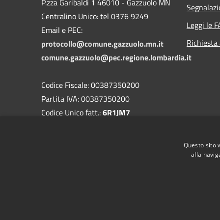
P.zza Garibaldi 1 46010 - Gazzuolo MN
Segnalazi
Centralino Unico: tel 0376 9249
Leggi le 
Email e PEC:
Richiesta
protocollo@comune.gazzuolo.mn.it
comune.gazzuolo@pec.regione.lombardia.it
Codice Fiscale: 00387350200
Partita IVA: 00387350200
Codice Unico fatt.:
6R1JM7
Codice IPA:
c_d959
Questo sito 
Codice univoco AOO
: A7AE5A5
alla navig
RSS
Accessibilità
Privacy
Cookie
Mappa de