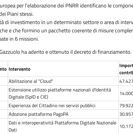
uropea per l’elaborazione dei PNRR identificano le componen
ei Piani stessi.
tà di investimento in un determinato settore o area di interv
ecifiche e che formino un pacchetto coerente di misure compl
pate in 6 missioni.
 Gazzuolo ha aderito e ottenuto il decreto di finanziamento.
Impor
ento
Intervento
contri
Abilitazione al "Cloud"
47.42
Estensione utilizzo piattaforme nazionali d'Identità
14.00
Digitale (SpID e CIE)
Esperienza del Cittadino nei servizi pubblici
79.92
Adozione piattaforma PagoPA
30.95
Dati e interoperatività Piattaforma Digitale Nazionale
10.17
Dati