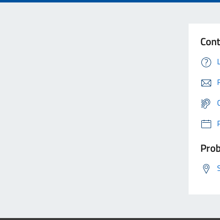
Cont
Prob