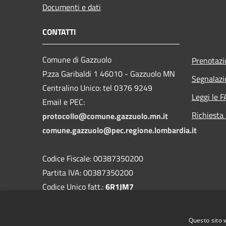
Documenti e dati
CONTATTI
Comune di Gazzuolo
Prenotaz
P.zza Garibaldi 1 46010 - Gazzuolo MN
Segnalazi
Centralino Unico: tel 0376 9249
Leggi le 
Email e PEC:
Richiesta
protocollo@comune.gazzuolo.mn.it
comune.gazzuolo@pec.regione.lombardia.it
Codice Fiscale: 00387350200
Partita IVA: 00387350200
Codice Unico fatt.:
6R1JM7
Codice IPA:
c_d959
Questo sito 