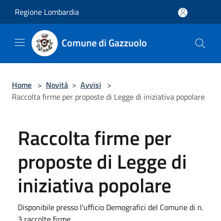
Salta al contenuto principale
Regione Lombardia
Comune di Gazzuolo
Home
>
Novità
>
Avvisi
>
Raccolta firme per proposte di Legge di iniziativa popolare
Raccolta firme per
proposte di Legge di
iniziativa popolare
Disponibile presso l'ufficio Demografici del Comune di n.
3 raccolte firme