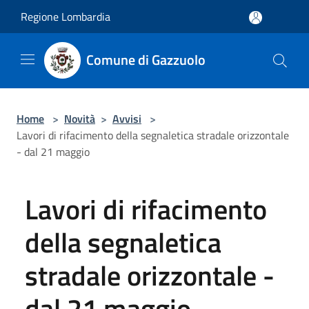
Salta al contenuto principale
Regione Lombardia
Comune di Gazzuolo
Home
>
Novità
>
Avvisi
>
Lavori di rifacimento della segnaletica stradale orizzontale
- dal 21 maggio
Lavori di rifacimento
della segnaletica
stradale orizzontale -
dal 21 maggio