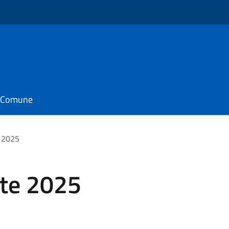
il Comune
e 2025
 te 2025