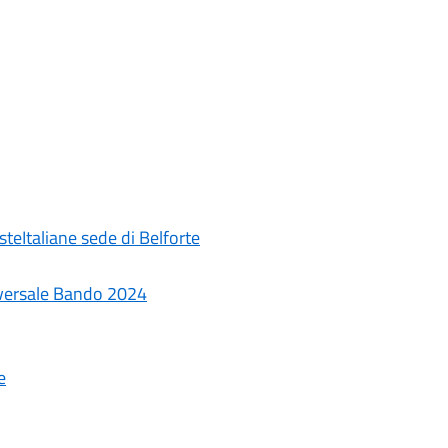
steItaliane sede di Belforte
niversale Bando 2024
e