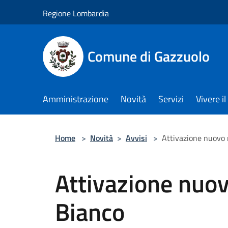
Salta al contenuto principale
Regione Lombardia
Comune di Gazzuolo
Amministrazione
Novità
Servizi
Vivere 
Home
>
Novità
>
Avvisi
>
Attivazione nuovo
Attivazione nuo
Bianco