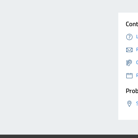
Cont
Prob