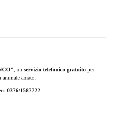
NCO"
, un
servizio telefonico gratuito
per
un animale amato.
mero
0376/1587722