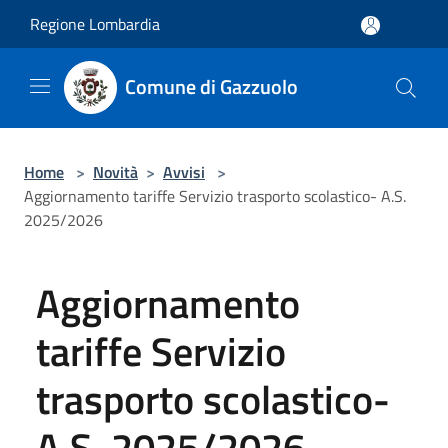
Salta al contenuto principale
Regione Lombardia
Comune di Gazzuolo
Home
>
Novità
>
Avvisi
>
Aggiornamento tariffe Servizio trasporto scolastico- A.S.
2025/2026
Aggiornamento
tariffe Servizio
trasporto scolastico-
A.S. 2025/2026