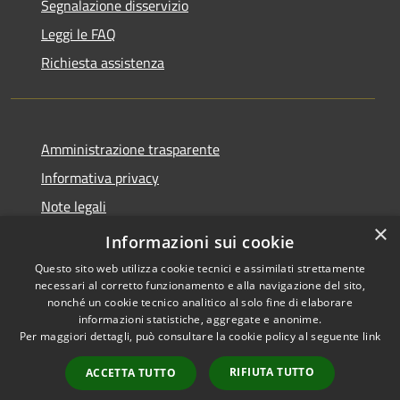
Segnalazione disservizio
Leggi le FAQ
Richiesta assistenza
Amministrazione trasparente
Informativa privacy
Note legali
×
Dichiarazione di accessibilità
Informazioni sui cookie
Questo sito web utilizza cookie tecnici e assimilati strettamente
necessari al corretto funzionamento e alla navigazione del sito,
nonché un cookie tecnico analitico al solo fine di elaborare
informazioni statistiche, aggregate e anonime.
RSS
Copyright © 2026 • Comune di
Per maggiori dettagli, può consultare la cookie policy al seguente
link
Accessibilità
Gazzuolo • Powered by
Privacy
Municipium
Accesso
•
RIFIUTA TUTTO
ACCETTA TUTTO
Cookie
redazione